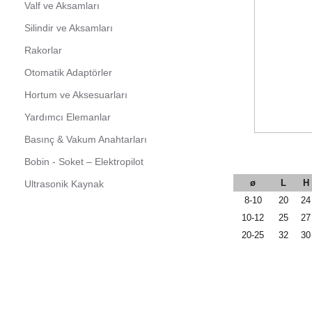
Valf ve Aksamları
Silindir ve Aksamları
Rakorlar
Otomatik Adaptörler
Hortum ve Aksesuarları
Yardımcı Elemanlar
Basınç & Vakum Anahtarları
Bobin - Soket – Elektropilot
ø
L
H
Ultrasonik Kaynak
8-10
20
24
10-12
25
27
20-25
32
30